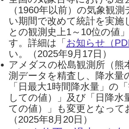
（1960年以前）の気象観
い期間で改めて統計を実施
との観測史上1～10位の値
す。詳細は「
お知らせ（PDF
い。（2025年9月17日）
アメダスの松島観測所（熊本
測データを精査し、降水量
「日最大1時間降水量」の「
しての値）」及び「日降水
ての値）」も変更となって
（2025年8月20日）