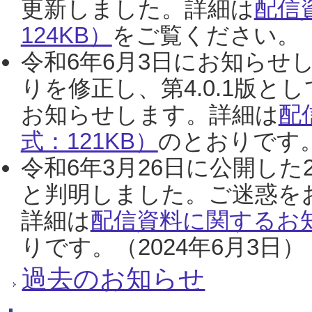
更新しました。詳細は
配信
124KB）
をご覧ください。（2
令和6年6月3日にお知らせし
りを修正し、第4.0.1版
お知らせします。詳細は
配
式：121KB）
のとおりです。
令和6年3月26日に公開した
と判明しました。ご迷惑を
詳細は
配信資料に関するお知
りです。（2024年6月3日）
過去のお知らせ