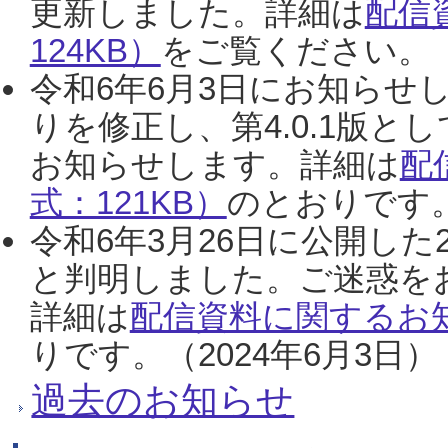
更新しました。詳細は
配信
124KB）
をご覧ください。（2
令和6年6月3日にお知らせし
りを修正し、第4.0.1版
お知らせします。詳細は
配
式：121KB）
のとおりです。
令和6年3月26日に公開した
と判明しました。ご迷惑を
詳細は
配信資料に関するお知
りです。（2024年6月3日）
過去のお知らせ