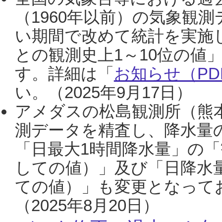
（1960年以前）の気象観
い期間で改めて統計を実施
との観測史上1～10位の値
す。詳細は「
お知らせ（PDF
い。（2025年9月17日）
アメダスの松島観測所（熊本
測データを精査し、降水量
「日最大1時間降水量」の「
しての値）」及び「日降水
ての値）」も変更となって
（2025年8月20日）