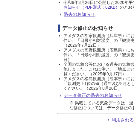
令和6年3月26日に公開した202
お知らせ（PDF形式：62KB）
のとおり
過去のお知らせ
データ修正のお知らせ
アメダスの郡家観測所（兵庫県）におい
伴い、「日最小相対湿度」の「観測史
（2026年7月22日）
アメダスの高野観測所（広島県）におい
伴い、「日最小相対湿度」の「観測史
日）
全国の気象台等における過去の気象観
施しました。これに伴い、「地点ごと
覧ください。（2025年9月17日）
アメダスの松島観測所（熊本県）にお
「観測史上1位の値（通年及び8月と
ください。（2025年8月20日）
データ修正の過去のお知らせ
※ 掲載している気象データは、
な修正については、データ修正の
利用され