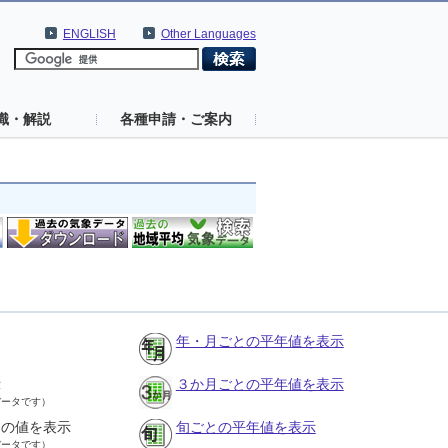
ENGLISH
Other Languages
識・解説
各種申請・ご案内
年・月ごとの平年値を表示
示
３か月ごとの平年値を表示
データです）
との値を表示
旬ごとの平年値を表示
データです）