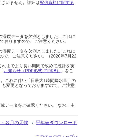
ございません。詳細は
配信資料に関する
までの湿度データを欠測としました。これに
っておりますので、ご注意ください。
までの湿度データを欠測としました。これに
、ご注意ください。（2026年7月22
これまでより長い期間で改めて統計を実
「
お知らせ（PDF形式:219KB）
」をご
た。これに伴い「日最大1時間降水量」の
」も変更となっておりますので、ご注意
載データをご確認ください。 なお、主
節・各月の天候
平年値ダウンロード
このページのトップへ