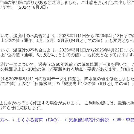
0年平年値の第4版に誤りがあると判明しました。ご迷惑をおかけして申し訳
です。（2024年6月3日）
て、湿度計の不具合により、2026年1月1日から2026年4月13日
上1位の値（通年、1月、2月、3月及び4月としての値）」も変更とな
て、湿度計の不具合により、2026年3月1日から2026年4月22日
上1位の値（通年、3月及び4月としての値）」も変更となっておりますので
測データについて、過去（1960年以前）の気象観測データを用いて、
の観測史上1～10位の値」が更新される地点・要素があります。詳細は
ける2025年8月11日の観測データを精査し、降水量の値を修正しまし
しての値）」及び「日降水量」の「観測史上1位の値（8月としての値）
過去にさかのぼって修正する場合があります。 ご利用の際には、最新の掲
お知らせに掲載します。
る方へ
よくある質問（FAQ）
気象観測統計の解説
年・季