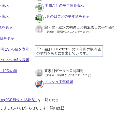
を表示
半旬ごとの平年値を表示
を表示
3月の日ごとの平年値を表示
値を表示
霜・雪・結氷の初終日と初冠雪日の平年値
（気象台、測候所などのみのデータです）
の値を表示
１時間ごとの値を表示
平年値は1991-2020年の30年間の観測値
の平均をもとに算出しています。
１０分ごとの値を表示
～10位の値
要素別データの公開期間
（気象台、測候所などのみのデータです）
メッシュ平年値図
(PDF形式：124KB）
をご覧くださ
開始しましたのでお知らせします。詳細は
配