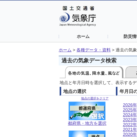
ホーム
防災情
ホーム
>
各種データ・資料
>
過去の気象
過去の気象データ検索
地点と年月日時を選択して、表示するデ
地点の選択
年月日
地点の選択をクリア
2026年
2025年
2024年
2023年
都府県・地方を選択
2022年
2021年
2020年