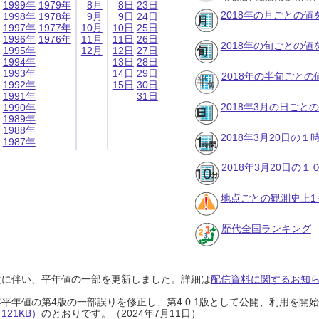
1999年
1979年
8月
8日
23日
2018年の月ごとの値
1998年
1978年
9月
9日
24日
1997年
1977年
10月
10日
25日
1996年
1976年
11月
11日
26日
2018年の旬ごとの値
1995年
12月
12日
27日
1994年
13日
28日
1993年
14日
29日
2018年の半旬ごとの
1992年
15日
30日
1991年
31日
2018年3月の日ごと
1990年
1989年
1988年
2018年3月20日の
1987年
2018年3月20日の
地点ごとの観測史上1
歴代全国ランキング
設に伴い、平年値の一部を更新しました。詳細は
配信資料に関するお知らせ
0年平年値の第4版の一部誤りを修正し、第4.0.1版として公開、利用を
21KB）
のとおりです。（2024年7月11日）