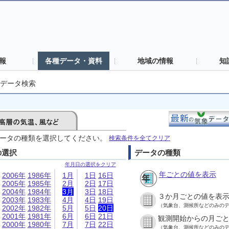
報
各種データ・資料
地域の情報
知
データ検索
ータの種類を選択してください。
検索条件を全てクリア
の選択
データの種類
年月日の選択をクリア
年ごとの値を表示
2006年
1986年
1月
1日
16日
2005年
1985年
2月
2日
17日
2004年
1984年
3月
3日
18日
３か月ごとの値を表
2003年
1983年
4月
4日
19日
（気象台、測候所などのみの
2002年
1982年
5月
5日
20日
2001年
1981年
6月
6日
21日
観測開始からの月ご
2000年
1980年
7月
7日
22日
（気象台、測候所などのみの