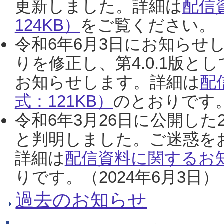
更新しました。詳細は
配信
124KB）
をご覧ください。（2
令和6年6月3日にお知らせし
りを修正し、第4.0.1版
お知らせします。詳細は
配
式：121KB）
のとおりです。
令和6年3月26日に公開した
と判明しました。ご迷惑を
詳細は
配信資料に関するお知
りです。（2024年6月3日）
過去のお知らせ