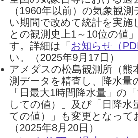
（1960年以前）の気象観
い期間で改めて統計を実施
との観測史上1～10位の値
す。詳細は「
お知らせ（PDF
い。（2025年9月17日）
アメダスの松島観測所（熊本
測データを精査し、降水量
「日最大1時間降水量」の「
しての値）」及び「日降水
ての値）」も変更となって
（2025年8月20日）