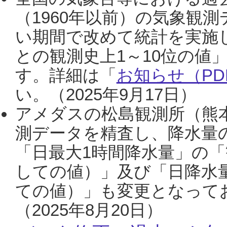
（1960年以前）の気象観
い期間で改めて統計を実施
との観測史上1～10位の値
す。詳細は「
お知らせ（PDF
い。（2025年9月17日）
アメダスの松島観測所（熊本
測データを精査し、降水量
「日最大1時間降水量」の「
しての値）」及び「日降水
ての値）」も変更となって
（2025年8月20日）