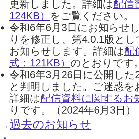
更新しました。詳細は
配信
124KB）
をご覧ください。（2
令和6年6月3日にお知らせし
りを修正し、第4.0.1版
お知らせします。詳細は
配
式：121KB）
のとおりです。
令和6年3月26日に公開した
と判明しました。ご迷惑を
詳細は
配信資料に関するお知
りです。（2024年6月3日）
過去のお知らせ