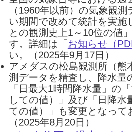
（1960年以前）の気象観
い期間で改めて統計を実施
との観測史上1～10位の値
す。詳細は「
お知らせ（PDF
い。（2025年9月17日）
アメダスの松島観測所（熊本
測データを精査し、降水量
「日最大1時間降水量」の「
しての値）」及び「日降水
ての値）」も変更となって
（2025年8月20日）