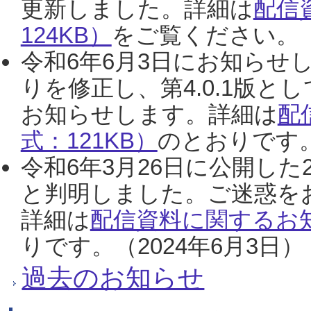
更新しました。詳細は
配信
124KB）
をご覧ください。（2
令和6年6月3日にお知らせし
りを修正し、第4.0.1版
お知らせします。詳細は
配
式：121KB）
のとおりです。
令和6年3月26日に公開した
と判明しました。ご迷惑を
詳細は
配信資料に関するお知
りです。（2024年6月3日）
過去のお知らせ