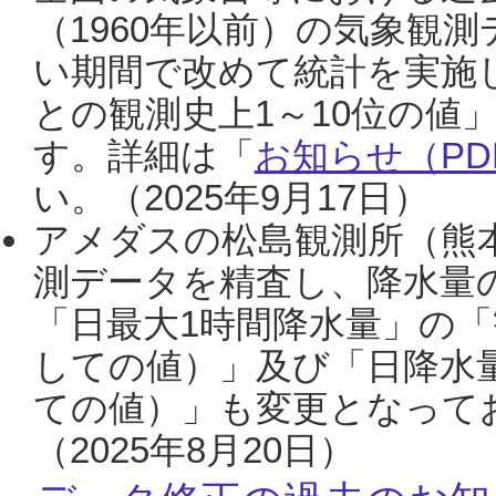
（1960年以前）の気象観
い期間で改めて統計を実施
との観測史上1～10位の値
す。詳細は「
お知らせ（PDF
い。（2025年9月17日）
アメダスの松島観測所（熊本
測データを精査し、降水量
「日最大1時間降水量」の「
しての値）」及び「日降水
ての値）」も変更となって
（2025年8月20日）