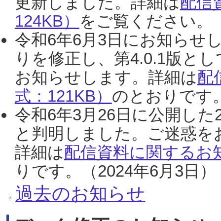
更新しました。詳細は
配信
124KB）
をご覧ください。（2
令和6年6月3日にお知らせし
りを修正し、第4.0.1版
お知らせします。詳細は
配
式：121KB）
のとおりです。
令和6年3月26日に公開した
と判明しました。ご迷惑を
詳細は
配信資料に関するお知
りです。（2024年6月3日）
過去のお知らせ