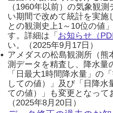
（1960年以前）の気象観
い期間で改めて統計を実施
との観測史上1～10位の値
す。詳細は「
お知らせ（PDF
い。（2025年9月17日）
アメダスの松島観測所（熊本
測データを精査し、降水量
「日最大1時間降水量」の「
しての値）」及び「日降水
ての値）」も変更となって
（2025年8月20日）