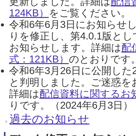
更新しました。詳細は
配信
124KB）
をご覧ください。（2
令和6年6月3日にお知らせし
りを修正し、第4.0.1版
お知らせします。詳細は
配
式：121KB）
のとおりです。
令和6年3月26日に公開した
と判明しました。ご迷惑を
詳細は
配信資料に関するお知
りです。（2024年6月3日）
過去のお知らせ