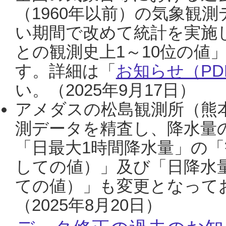
（1960年以前）の気象観
い期間で改めて統計を実施
との観測史上1～10位の値
す。詳細は「
お知らせ（PDF
い。（2025年9月17日）
アメダスの松島観測所（熊本
測データを精査し、降水量
「日最大1時間降水量」の「
しての値）」及び「日降水
ての値）」も変更となって
（2025年8月20日）