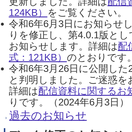
更新しました。詳細は
配信
124KB）
をご覧ください。（2
令和6年6月3日にお知らせし
りを修正し、第4.0.1版
お知らせします。詳細は
配
式：121KB）
のとおりです。
令和6年3月26日に公開した
と判明しました。ご迷惑を
詳細は
配信資料に関するお知
りです。（2024年6月3日）
過去のお知らせ