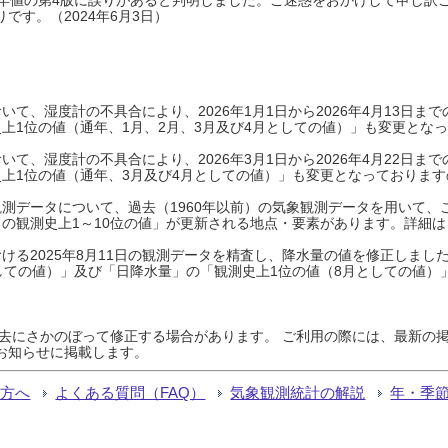
です。（2024年6月3日）
て、湿度計の不具合により、2026年1月1日から2026年4月13日
上1位の値（通年、1月、2月、3月及び4月としての値）」も変更とな
て、湿度計の不具合により、2026年3月1日から2026年4月22日
上1位の値（通年、3月及び4月としての値）」も変更となっておりますので
測データについて、過去（1960年以前）の気象観測データを用いて、
の観測史上1～10位の値」が更新される地点・要素があります。詳細は
ける2025年8月11日の観測データを精査し、降水量の値を修正しまし
しての値）」及び「日降水量」の「観測史上1位の値（8月としての値）
過去にさかのぼって修正する場合があります。 ご利用の際には、最新の掲
お知らせに掲載します。
る方へ
よくある質問（FAQ）
気象観測統計の解説
年・季