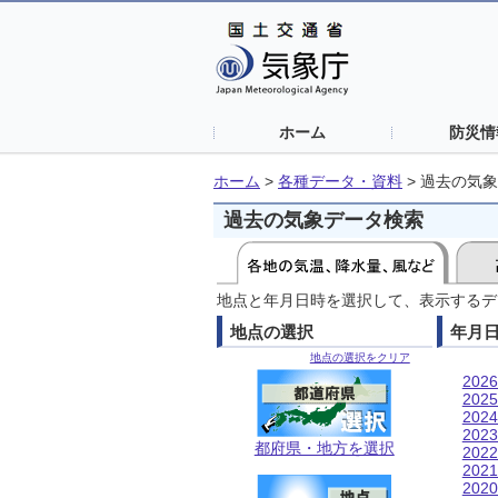
ホーム
防災情
ホーム
>
各種データ・資料
>
過去の気象
過去の気象データ検索
地点と年月日時を選択して、表示するデ
地点の選択
年月
地点の選択をクリア
202
202
202
202
都府県・地方を選択
202
202
202