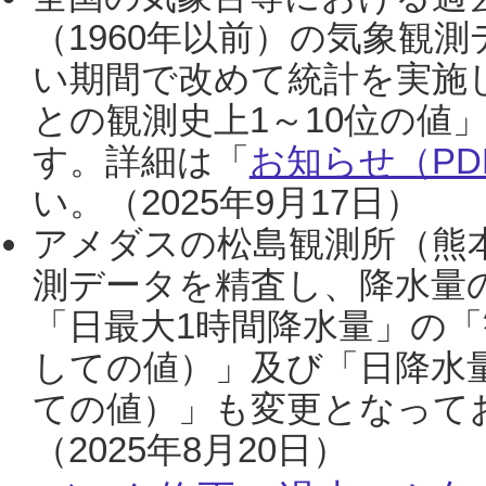
（1960年以前）の気象観
い期間で改めて統計を実施
との観測史上1～10位の値
す。詳細は「
お知らせ（PDF
い。（2025年9月17日）
アメダスの松島観測所（熊本
測データを精査し、降水量
「日最大1時間降水量」の「
しての値）」及び「日降水
ての値）」も変更となって
（2025年8月20日）