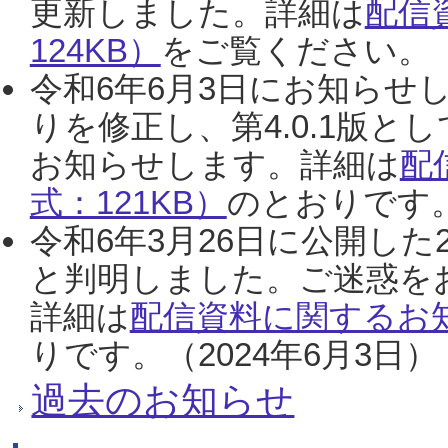
更新しました。詳細は
配信
124KB）
をご覧ください。（2
令和6年6月3日にお知らせし
りを修正し、第4.0.1版
お知らせします。詳細は
配
式：121KB）
のとおりです。
令和6年3月26日に公開した
と判明しました。ご迷惑を
詳細は
配信資料に関するお知
りです。（2024年6月3日）
過去のお知らせ