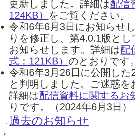
更新しました。詳細は
配信
124KB）
をご覧ください。（2
令和6年6月3日にお知らせし
りを修正し、第4.0.1版
お知らせします。詳細は
配
式：121KB）
のとおりです。
令和6年3月26日に公開した
と判明しました。ご迷惑を
詳細は
配信資料に関するお知
りです。（2024年6月3日）
過去のお知らせ