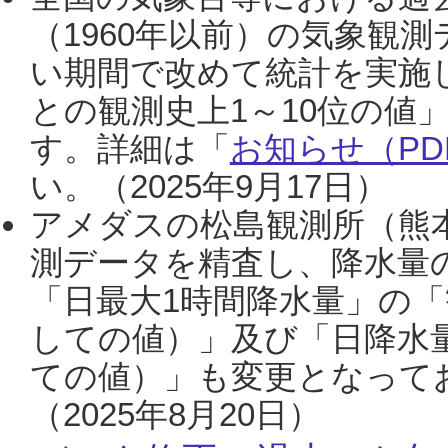
（1960年以前）の気象観
い期間で改めて統計を実施
との観測史上1～10位の値
す。詳細は「
お知らせ（PDF
い。（2025年9月17日）
アメダスの松島観測所（熊本
測データを精査し、降水量
「日最大1時間降水量」の「
しての値）」及び「日降水
ての値）」も変更となって
（2025年8月20日）