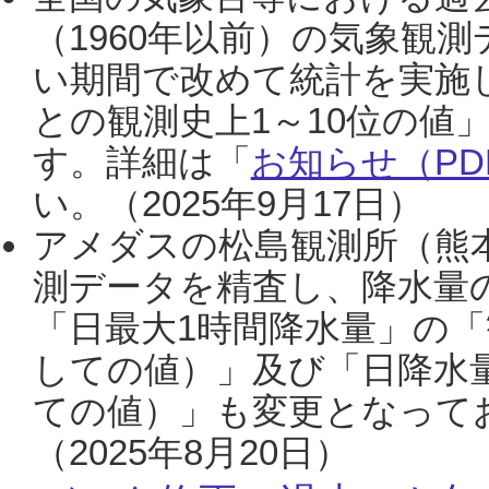
（1960年以前）の気象観
い期間で改めて統計を実施
との観測史上1～10位の値
す。詳細は「
お知らせ（PDF
い。（2025年9月17日）
アメダスの松島観測所（熊本
測データを精査し、降水量
「日最大1時間降水量」の「
しての値）」及び「日降水
ての値）」も変更となって
（2025年8月20日）