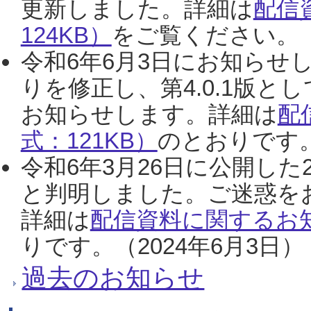
更新しました。詳細は
配信
124KB）
をご覧ください。（2
令和6年6月3日にお知らせし
りを修正し、第4.0.1版
お知らせします。詳細は
配
式：121KB）
のとおりです。
令和6年3月26日に公開した
と判明しました。ご迷惑を
詳細は
配信資料に関するお知
りです。（2024年6月3日）
過去のお知らせ