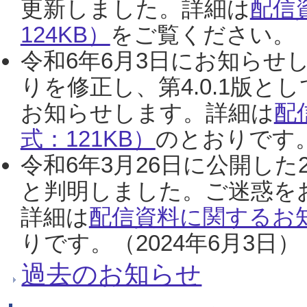
更新しました。詳細は
配信
124KB）
をご覧ください。（2
令和6年6月3日にお知らせし
りを修正し、第4.0.1版
お知らせします。詳細は
配
式：121KB）
のとおりです。
令和6年3月26日に公開した
と判明しました。ご迷惑を
詳細は
配信資料に関するお知
りです。（2024年6月3日）
過去のお知らせ