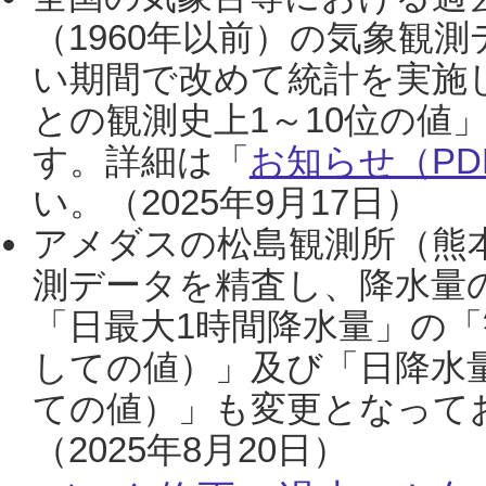
（1960年以前）の気象観
い期間で改めて統計を実施
との観測史上1～10位の値
す。詳細は「
お知らせ（PDF
い。（2025年9月17日）
アメダスの松島観測所（熊本
測データを精査し、降水量
「日最大1時間降水量」の「
しての値）」及び「日降水
ての値）」も変更となって
（2025年8月20日）