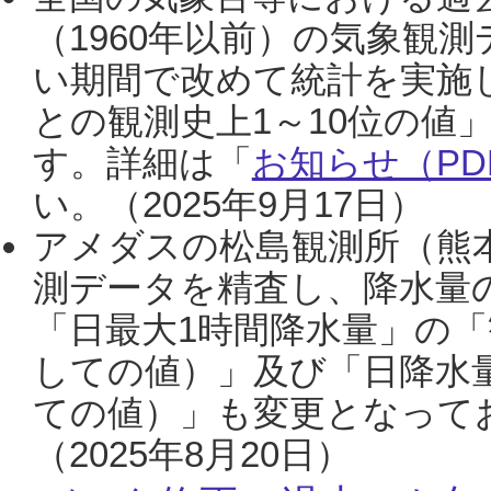
（1960年以前）の気象観
い期間で改めて統計を実施
との観測史上1～10位の値
す。詳細は「
お知らせ（PDF
い。（2025年9月17日）
アメダスの松島観測所（熊本
測データを精査し、降水量
「日最大1時間降水量」の「
しての値）」及び「日降水
ての値）」も変更となって
（2025年8月20日）