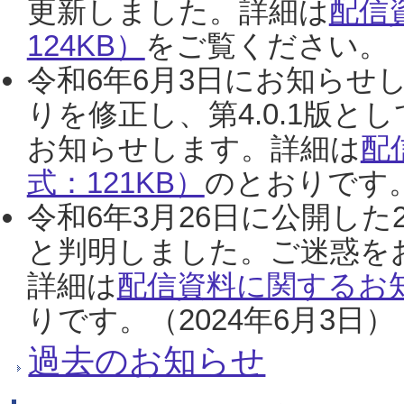
更新しました。詳細は
配信
124KB）
をご覧ください。（2
令和6年6月3日にお知らせし
りを修正し、第4.0.1版
お知らせします。詳細は
配
式：121KB）
のとおりです。
令和6年3月26日に公開した
と判明しました。ご迷惑を
詳細は
配信資料に関するお知
りです。（2024年6月3日）
過去のお知らせ