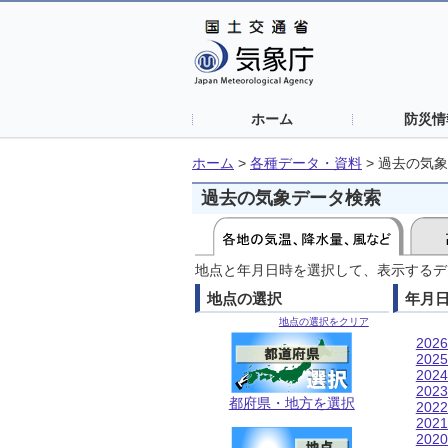
ホーム
防災情
ホーム
>
各種データ・資料
>
過去の気象
過去の気象データ検索
地点と年月日時を選択して、表示するデ
地点の選択
年月
地点の選択をクリア
202
202
202
202
都府県・地方を選択
202
202
202