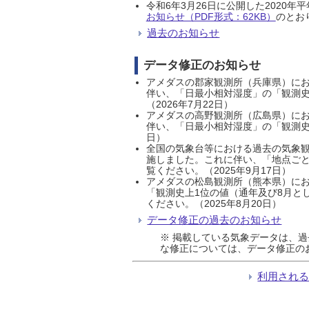
令和6年3月26日に公開した202
お知らせ（PDF形式：62KB）
のとおり
過去のお知らせ
データ修正のお知らせ
アメダスの郡家観測所（兵庫県）におい
伴い、「日最小相対湿度」の「観測史
（2026年7月22日）
アメダスの高野観測所（広島県）におい
伴い、「日最小相対湿度」の「観測史
日）
全国の気象台等における過去の気象観
施しました。これに伴い、「地点ごと
覧ください。（2025年9月17日）
アメダスの松島観測所（熊本県）にお
「観測史上1位の値（通年及び8月と
ください。（2025年8月20日）
データ修正の過去のお知らせ
※ 掲載している気象データは、
な修正については、データ修正の
利用され