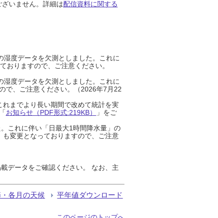
ございません。詳細は
配信資料に関する
までの湿度データを欠測としました。これに
っておりますので、ご注意ください。
までの湿度データを欠測としました。これに
、ご注意ください。（2026年7月22
これまでより長い期間で改めて統計を実
「
お知らせ（PDF形式:219KB）
」をご
た。これに伴い「日最大1時間降水量」の
」も変更となっておりますので、ご注意
載データをご確認ください。 なお、主
節・各月の天候
平年値ダウンロード
このページのトップへ