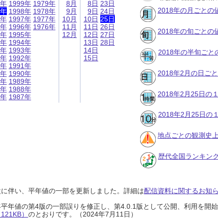
9年
1999年
1979年
8月
8日
23日
2018年の月ごとの
8年
1998年
1978年
9月
9日
24日
7年
1997年
1977年
10月
10日
25日
6年
1996年
1976年
11月
11日
26日
2018年の旬ごとの
5年
1995年
12月
12日
27日
4年
1994年
13日
28日
3年
1993年
14日
2018年の半旬ご
2年
1992年
15日
1年
1991年
2018年2月の日ご
0年
1990年
9年
1989年
8年
1988年
2018年2月25日
7年
1987年
2018年2月25日
地点ごとの観測史上
歴代全国ランキン
設に伴い、平年値の一部を更新しました。詳細は
配信資料に関するお知らせ
0年平年値の第4版の一部誤りを修正し、第4.0.1版として公開、利用を
21KB）
のとおりです。（2024年7月11日）