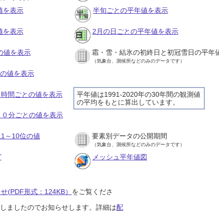
値を表示
半旬ごとの平年値を表示
値を表示
2月の日ごとの平年値を表示
との値を表示
霜・雪・結氷の初終日と初冠雪日の平年
（気象台、測候所などのみのデータです）
との値を表示
の１時間ごとの値を表示
平年値は1991-2020年の30年間の観測値
の平均をもとに算出しています。
の１０分ごとの値を表示
1～10位の値
要素別データの公開期間
（気象台、測候所などのみのデータです）
グ
メッシュ平年値図
(PDF形式：124KB）
をご覧くださ
開始しましたのでお知らせします。詳細は
配