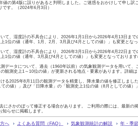
0年平年値の第4版に誤りがあると判明しました。ご迷惑をおかけして申し訳
です。（2024年6月3日）
て、湿度計の不具合により、2026年1月1日から2026年4月13日
上1位の値（通年、1月、2月、3月及び4月としての値）」も変更とな
て、湿度計の不具合により、2026年3月1日から2026年4月22日
上1位の値（通年、3月及び4月としての値）」も変更となっておりますので
測データについて、過去（1960年以前）の気象観測データを用いて、
の観測史上1～10位の値」が更新される地点・要素があります。詳細は
ける2025年8月11日の観測データを精査し、降水量の値を修正しまし
しての値）」及び「日降水量」の「観測史上1位の値（8月としての値）
過去にさかのぼって修正する場合があります。 ご利用の際には、最新の掲
お知らせに掲載します。
る方へ
よくある質問（FAQ）
気象観測統計の解説
年・季