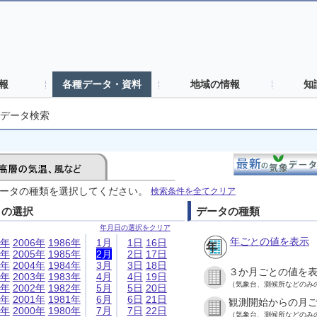
報
各種データ・資料
地域の情報
知
データ検索
ータの種類を選択してください。
検索条件を全てクリア
日の選択
データの種類
年月日の選択をクリア
年ごとの値を表示
6年
2006年
1986年
1月
1日
16日
5年
2005年
1985年
2月
2日
17日
4年
2004年
1984年
3月
3日
18日
３か月ごとの値を
3年
2003年
1983年
4月
4日
19日
（気象台、測候所などのみ
2年
2002年
1982年
5月
5日
20日
1年
2001年
1981年
6月
6日
21日
観測開始からの月
0年
2000年
1980年
7月
7日
22日
（気象台、測候所などのみ