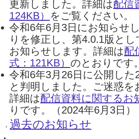
更新しました。詳細は
配信
124KB）
をご覧ください。（2
令和6年6月3日にお知らせし
りを修正し、第4.0.1版
お知らせします。詳細は
配
式：121KB）
のとおりです。
令和6年3月26日に公開した
と判明しました。ご迷惑を
詳細は
配信資料に関するお知
りです。（2024年6月3日）
過去のお知らせ