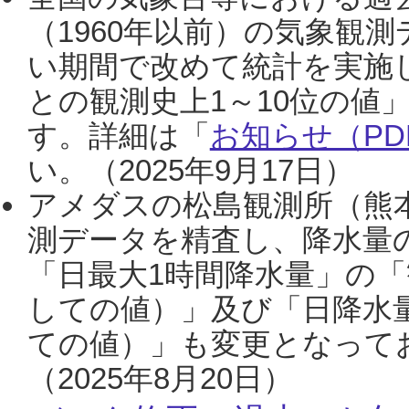
（1960年以前）の気象観
い期間で改めて統計を実施
との観測史上1～10位の値
す。詳細は「
お知らせ（PDF
い。（2025年9月17日）
アメダスの松島観測所（熊本
測データを精査し、降水量
「日最大1時間降水量」の「
しての値）」及び「日降水
ての値）」も変更となって
（2025年8月20日）