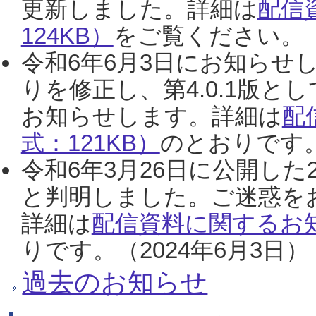
更新しました。詳細は
配信
124KB）
をご覧ください。（2
令和6年6月3日にお知らせし
りを修正し、第4.0.1版
お知らせします。詳細は
配
式：121KB）
のとおりです。
令和6年3月26日に公開した
と判明しました。ご迷惑を
詳細は
配信資料に関するお知
りです。（2024年6月3日）
過去のお知らせ