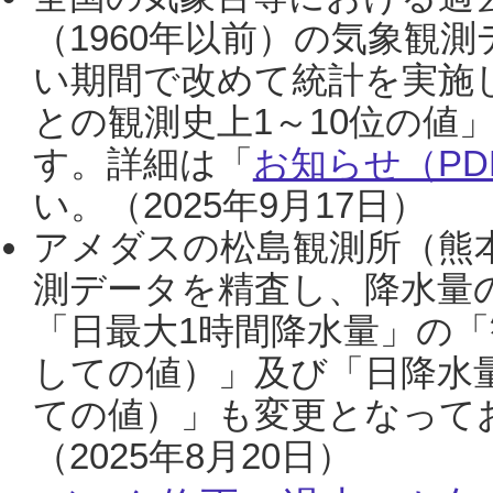
（1960年以前）の気象観
い期間で改めて統計を実施
との観測史上1～10位の値
す。詳細は「
お知らせ（PDF
い。（2025年9月17日）
アメダスの松島観測所（熊本
測データを精査し、降水量
「日最大1時間降水量」の「
しての値）」及び「日降水
ての値）」も変更となって
（2025年8月20日）