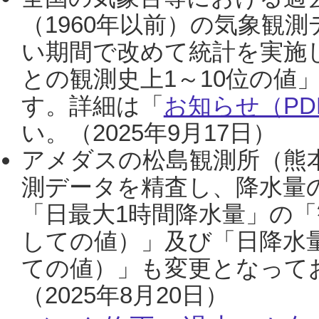
（1960年以前）の気象観
い期間で改めて統計を実施
との観測史上1～10位の値
す。詳細は「
お知らせ（PDF
い。（2025年9月17日）
アメダスの松島観測所（熊本
測データを精査し、降水量
「日最大1時間降水量」の「
しての値）」及び「日降水
ての値）」も変更となって
（2025年8月20日）