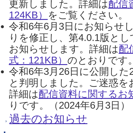
更新しました。詳細は
配信
124KB）
をご覧ください。（2
令和6年6月3日にお知らせし
りを修正し、第4.0.1版
お知らせします。詳細は
配
式：121KB）
のとおりです。
令和6年3月26日に公開した
と判明しました。ご迷惑を
詳細は
配信資料に関するお知
りです。（2024年6月3日）
過去のお知らせ