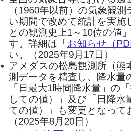
（1960年以前）の気象観
い期間で改めて統計を実施
との観測史上1～10位の値
す。詳細は「
お知らせ（PDF
い。（2025年9月17日）
アメダスの松島観測所（熊本
測データを精査し、降水量
「日最大1時間降水量」の「
しての値）」及び「日降水
ての値）」も変更となって
（2025年8月20日）