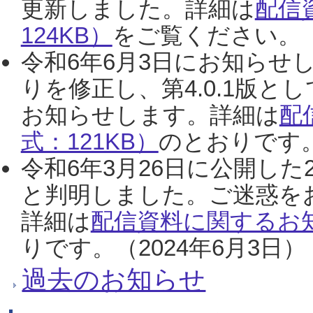
更新しました。詳細は
配信
124KB）
をご覧ください。（2
令和6年6月3日にお知らせし
りを修正し、第4.0.1版
お知らせします。詳細は
配
式：121KB）
のとおりです。
令和6年3月26日に公開した
と判明しました。ご迷惑を
詳細は
配信資料に関するお知
りです。（2024年6月3日）
過去のお知らせ