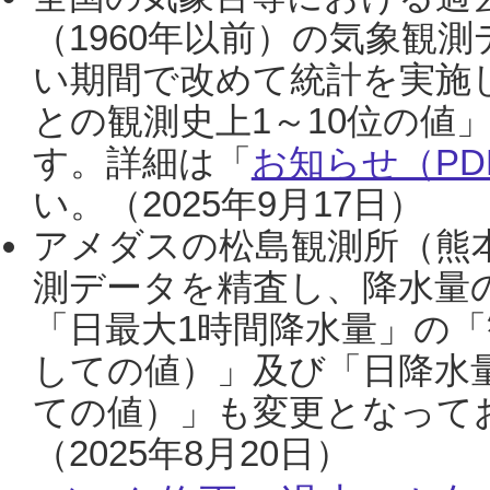
（1960年以前）の気象観
い期間で改めて統計を実施
との観測史上1～10位の値
す。詳細は「
お知らせ（PDF
い。（2025年9月17日）
アメダスの松島観測所（熊本
測データを精査し、降水量
「日最大1時間降水量」の「
しての値）」及び「日降水
ての値）」も変更となって
（2025年8月20日）