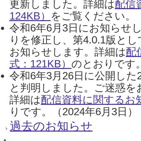
更新しました。詳細は
配信
124KB）
をご覧ください。（2
令和6年6月3日にお知らせし
りを修正し、第4.0.1版
お知らせします。詳細は
配
式：121KB）
のとおりです。
令和6年3月26日に公開した
と判明しました。ご迷惑を
詳細は
配信資料に関するお知
りです。（2024年6月3日）
過去のお知らせ