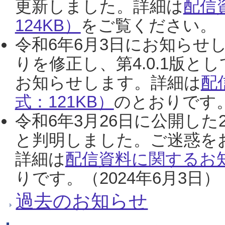
更新しました。詳細は
配信
124KB）
をご覧ください。（2
令和6年6月3日にお知らせし
りを修正し、第4.0.1版
お知らせします。詳細は
配
式：121KB）
のとおりです。
令和6年3月26日に公開した
と判明しました。ご迷惑を
詳細は
配信資料に関するお知
りです。（2024年6月3日）
過去のお知らせ