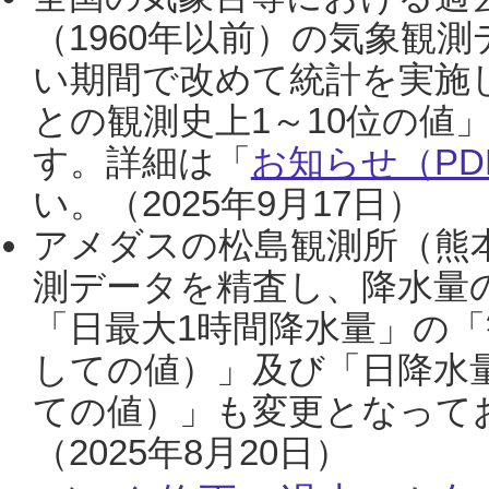
（1960年以前）の気象観
い期間で改めて統計を実施
との観測史上1～10位の値
す。詳細は「
お知らせ（PDF
い。（2025年9月17日）
アメダスの松島観測所（熊本
測データを精査し、降水量
「日最大1時間降水量」の「
しての値）」及び「日降水
ての値）」も変更となって
（2025年8月20日）