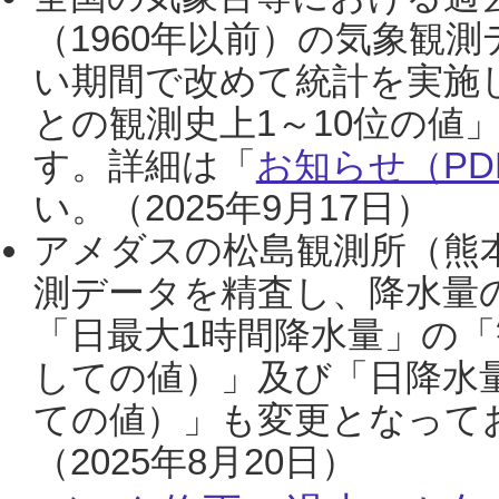
（1960年以前）の気象観
い期間で改めて統計を実施
との観測史上1～10位の値
す。詳細は「
お知らせ（PDF
い。（2025年9月17日）
アメダスの松島観測所（熊本
測データを精査し、降水量
「日最大1時間降水量」の「
しての値）」及び「日降水
ての値）」も変更となって
（2025年8月20日）