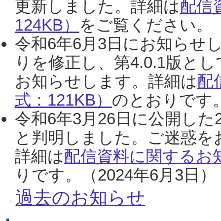
更新しました。詳細は
配信
124KB）
をご覧ください。（2
令和6年6月3日にお知らせし
りを修正し、第4.0.1版
お知らせします。詳細は
配
式：121KB）
のとおりです。
令和6年3月26日に公開した
と判明しました。ご迷惑を
詳細は
配信資料に関するお知
りです。（2024年6月3日）
過去のお知らせ