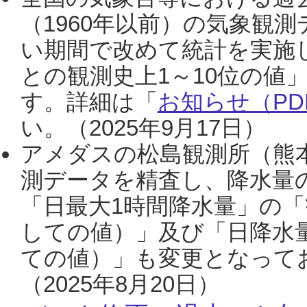
（1960年以前）の気象観
い期間で改めて統計を実施
との観測史上1～10位の値
す。詳細は「
お知らせ（PDF
い。（2025年9月17日）
アメダスの松島観測所（熊本
測データを精査し、降水量
「日最大1時間降水量」の「
しての値）」及び「日降水
ての値）」も変更となって
（2025年8月20日）