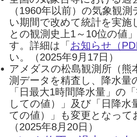
（1960年以前）の気象観
い期間で改めて統計を実施
との観測史上1～10位の値
す。詳細は「
お知らせ（PDF
い。（2025年9月17日）
アメダスの松島観測所（熊本
測データを精査し、降水量
「日最大1時間降水量」の「
しての値）」及び「日降水
ての値）」も変更となって
（2025年8月20日）