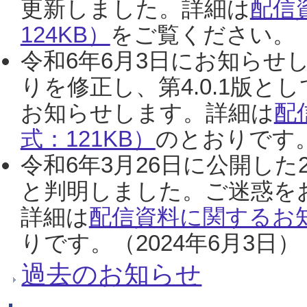
更新しました。詳細は
配信
124KB）
をご覧ください。（2
令和6年6月3日にお知らせし
りを修正し、第4.0.1版
お知らせします。詳細は
配
式：121KB）
のとおりです。
令和6年3月26日に公開した
と判明しました。ご迷惑を
詳細は
配信資料に関するお知
りです。（2024年6月3日）
過去のお知らせ