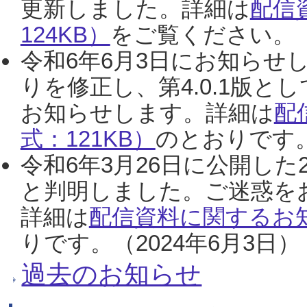
更新しました。詳細は
配信
124KB）
をご覧ください。（2
令和6年6月3日にお知らせし
りを修正し、第4.0.1版
お知らせします。詳細は
配
式：121KB）
のとおりです。
令和6年3月26日に公開した
と判明しました。ご迷惑を
詳細は
配信資料に関するお知
りです。（2024年6月3日）
過去のお知らせ