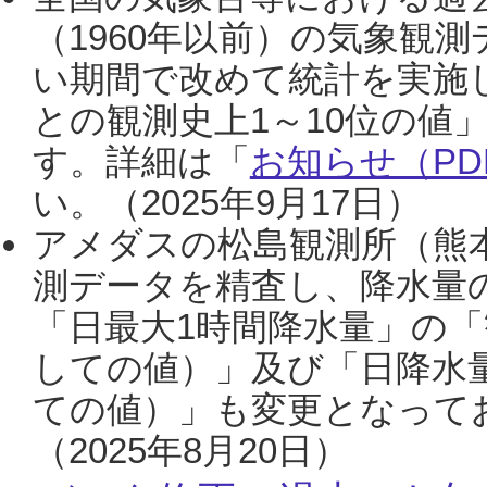
（1960年以前）の気象観
い期間で改めて統計を実施
との観測史上1～10位の値
す。詳細は「
お知らせ（PDF
い。（2025年9月17日）
アメダスの松島観測所（熊本
測データを精査し、降水量
「日最大1時間降水量」の「
しての値）」及び「日降水
ての値）」も変更となって
（2025年8月20日）