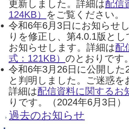
更新しました。詳細は
配信
124KB）
をご覧ください。（2
令和6年6月3日にお知らせし
りを修正し、第4.0.1版
お知らせします。詳細は
配
式：121KB）
のとおりです。
令和6年3月26日に公開した
と判明しました。ご迷惑を
詳細は
配信資料に関するお知
りです。（2024年6月3日）
過去のお知らせ