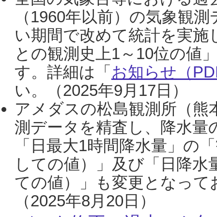
（1960年以前）の気象観
い期間で改めて統計を実施
との観測史上1～10位の値
す。詳細は「
お知らせ（PDF
い。（2025年9月17日）
アメダスの松島観測所（熊本
測データを精査し、降水量
「日最大1時間降水量」の「
しての値）」及び「日降水
ての値）」も変更となって
（2025年8月20日）