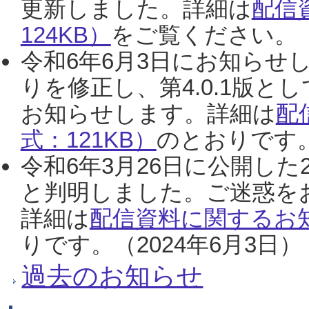
更新しました。詳細は
配信
124KB）
をご覧ください。（2
令和6年6月3日にお知らせし
りを修正し、第4.0.1版
お知らせします。詳細は
配
式：121KB）
のとおりです。
令和6年3月26日に公開した
と判明しました。ご迷惑を
詳細は
配信資料に関するお知
りです。（2024年6月3日）
過去のお知らせ