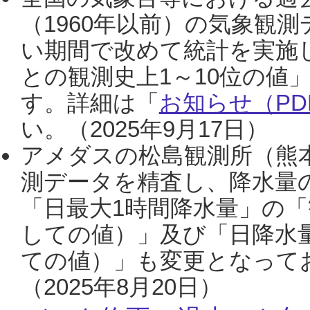
（1960年以前）の気象観
い期間で改めて統計を実施
との観測史上1～10位の値
す。詳細は「
お知らせ（PDF
い。（2025年9月17日）
アメダスの松島観測所（熊本
測データを精査し、降水量
「日最大1時間降水量」の「
しての値）」及び「日降水
ての値）」も変更となって
（2025年8月20日）