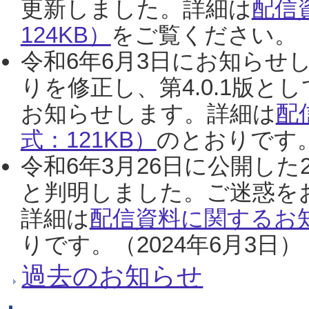
更新しました。詳細は
配信
124KB）
をご覧ください。（2
令和6年6月3日にお知らせし
りを修正し、第4.0.1版
お知らせします。詳細は
配
式：121KB）
のとおりです。
令和6年3月26日に公開した
と判明しました。ご迷惑を
詳細は
配信資料に関するお知
りです。（2024年6月3日）
過去のお知らせ