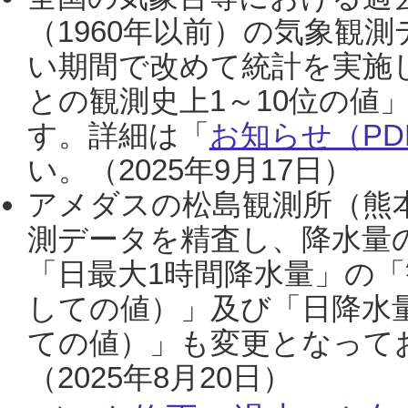
（1960年以前）の気象観
い期間で改めて統計を実施
との観測史上1～10位の値
す。詳細は「
お知らせ（PDF
い。（2025年9月17日）
アメダスの松島観測所（熊本
測データを精査し、降水量
「日最大1時間降水量」の「
しての値）」及び「日降水
ての値）」も変更となって
（2025年8月20日）