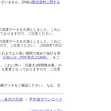
ございません。詳細は
配信資料に関する
までの湿度データを欠測としました。これに
っておりますので、ご注意ください。
までの湿度データを欠測としました。これに
、ご注意ください。（2026年7月22
これまでより長い期間で改めて統計を実
「
お知らせ（PDF形式:219KB）
」をご
た。これに伴い「日最大1時間降水量」の
」も変更となっておりますので、ご注意
載データをご確認ください。 なお、主
節・各月の天候
平年値ダウンロード
このページのトップへ