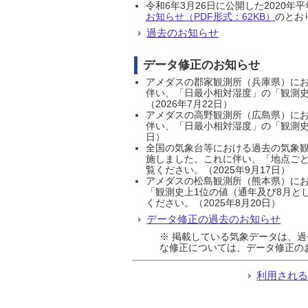
令和6年3月26日に公開した202
お知らせ（PDF形式：62KB）
のとおり
過去のお知らせ
データ修正のお知らせ
アメダスの郡家観測所（兵庫県）におい
伴い、「日最小相対湿度」の「観測史
（2026年7月22日）
アメダスの高野観測所（広島県）におい
伴い、「日最小相対湿度」の「観測史
日）
全国の気象台等における過去の気象観
施しました。これに伴い、「地点ごと
覧ください。（2025年9月17日）
アメダスの松島観測所（熊本県）にお
「観測史上1位の値（通年及び8月と
ください。（2025年8月20日）
データ修正の過去のお知らせ
※ 掲載している気象データは、
な修正については、データ修正の
利用され