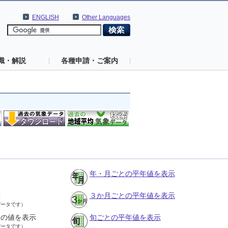
ENGLISH
Other Languages
識・解説
各種申請・ご案内
年・月ごとの平年値を表示
示
３か月ごとの平年値を表示
データです）
との値を表示
旬ごとの平年値を表示
データです）