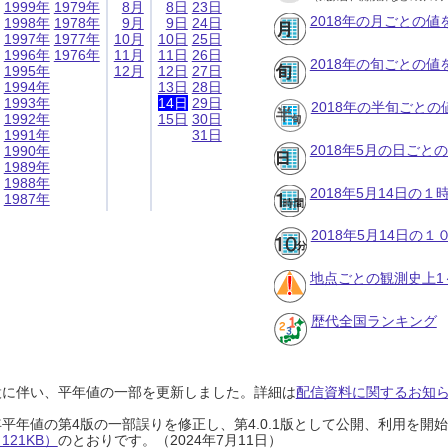
1999年
1979年
8月
8日
23日
2018年の月ごとの値
1998年
1978年
9月
9日
24日
1997年
1977年
10月
10日
25日
1996年
1976年
11月
11日
26日
2018年の旬ごとの値
1995年
12月
12日
27日
1994年
13日
28日
1993年
14日
29日
2018年の半旬ごとの
1992年
15日
30日
1991年
31日
2018年5月の日ごと
1990年
1989年
1988年
2018年5月14日の
1987年
2018年5月14日の
地点ごとの観測史上1
歴代全国ランキング
設に伴い、平年値の一部を更新しました。詳細は
配信資料に関するお知らせ
0年平年値の第4版の一部誤りを修正し、第4.0.1版として公開、利用を
21KB）
のとおりです。（2024年7月11日）