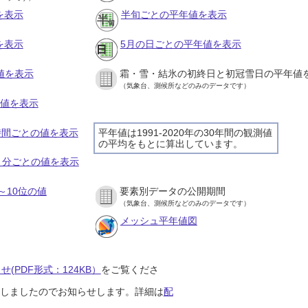
を表示
半旬ごとの平年値を表示
を表示
5月の日ごとの平年値を表示
値を表示
霜・雪・結氷の初終日と初冠雪日の平年値
（気象台、測候所などのみのデータです）
の値を表示
１時間ごとの値を表示
平年値は1991-2020年の30年間の観測値
の平均をもとに算出しています。
１０分ごとの値を表示
～10位の値
要素別データの公開期間
（気象台、測候所などのみのデータです）
メッシュ平年値図
(PDF形式：124KB）
をご覧くださ
開始しましたのでお知らせします。詳細は
配