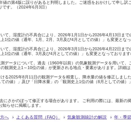
0年平年値の第4版に誤りがあると判明しました。ご迷惑をおかけして申し訳
です。（2024年6月3日）
て、湿度計の不具合により、2026年1月1日から2026年4月13日
上1位の値（通年、1月、2月、3月及び4月としての値）」も変更とな
て、湿度計の不具合により、2026年3月1日から2026年4月22日
上1位の値（通年、3月及び4月としての値）」も変更となっておりますので
測データについて、過去（1960年以前）の気象観測データを用いて、
の観測史上1～10位の値」が更新される地点・要素があります。詳細は
ける2025年8月11日の観測データを精査し、降水量の値を修正しまし
しての値）」及び「日降水量」の「観測史上1位の値（8月としての値）
過去にさかのぼって修正する場合があります。 ご利用の際には、最新の掲
お知らせに掲載します。
る方へ
よくある質問（FAQ）
気象観測統計の解説
年・季