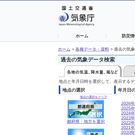
ホーム
防災情
ホーム
>
各種データ・資料
>
過去の気象
過去の気象データ検索
地点と年月日時を選択して、表示するデ
地点の選択
年月日
地点の選択をクリア
2026年
2025年
2024年
2023年
都府県・地方を選択
2022年
2021年
2020年