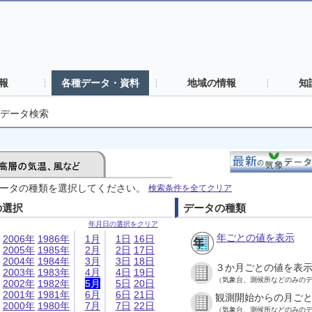
報
各種データ・資料
地域の情報
知
データ検索
ータの種類を選択してください。
検索条件を全てクリア
の選択
データの種類
年月日の選択をクリア
年ごとの値を表示
2006年
1986年
1月
1日
16日
2005年
1985年
2月
2日
17日
2004年
1984年
3月
3日
18日
３か月ごとの値を表
2003年
1983年
4月
4日
19日
（気象台、測候所などのみの
2002年
1982年
5月
5日
20日
2001年
1981年
6月
6日
21日
観測開始からの月ご
2000年
1980年
7月
7日
22日
（気象台、測候所などのみの