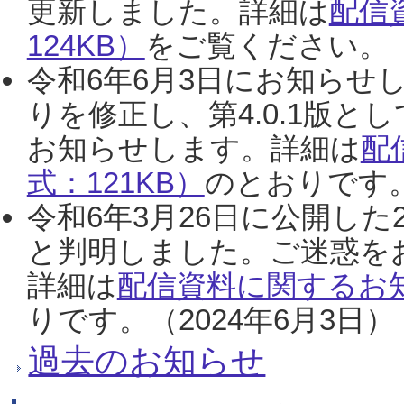
更新しました。詳細は
配信
124KB）
をご覧ください。（2
令和6年6月3日にお知らせし
りを修正し、第4.0.1版
お知らせします。詳細は
配
式：121KB）
のとおりです。
令和6年3月26日に公開した
と判明しました。ご迷惑を
詳細は
配信資料に関するお知
りです。（2024年6月3日）
過去のお知らせ