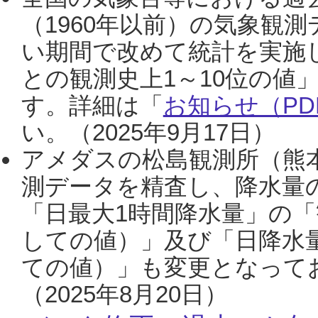
（1960年以前）の気象観
い期間で改めて統計を実施
との観測史上1～10位の値
す。詳細は「
お知らせ（PDF
い。（2025年9月17日）
アメダスの松島観測所（熊本
測データを精査し、降水量
「日最大1時間降水量」の「
しての値）」及び「日降水
ての値）」も変更となって
（2025年8月20日）