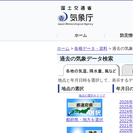
ホーム
防災情
ホーム
>
各種データ・資料
>
過去の気象
過去の気象データ検索
地点と年月日時を選択して、表示するデ
地点の選択
年月日
地点の選択をクリア
2026年
2025年
2024年
2023年
都府県・地方を選択
2022年
2021年
2020年