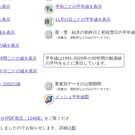
を表示
半旬ごとの平年値を表示
を表示
11月の日ごとの平年値を表示
値を表示
霜・雪・結氷の初終日と初冠雪日の平年値
（気象台、測候所などのみのデータです）
との値を表示
の１時間ごとの値を表示
平年値は1991-2020年の30年間の観測値
の平均をもとに算出しています。
の１０分ごとの値を表示
～10位の値
要素別データの公開期間
（気象台、測候所などのみのデータです）
メッシュ平年値図
(PDF形式：124KB）
をご覧くださ
開始しましたのでお知らせします。詳細は
配