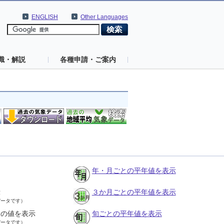
ENGLISH
Other Languages
識・解説
各種申請・ご案内
年・月ごとの平年値を表示
示
３か月ごとの平年値を表示
データです）
との値を表示
旬ごとの平年値を表示
データです）