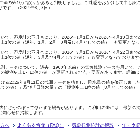
0年平年値の第4版に誤りがあると判明しました。ご迷惑をおかけして申し訳
です。（2024年6月3日）
て、湿度計の不具合により、2026年1月1日から2026年4月13日
上1位の値（通年、1月、2月、3月及び4月としての値）」も変更とな
て、湿度計の不具合により、2026年3月1日から2026年4月22日
上1位の値（通年、3月及び4月としての値）」も変更となっておりますので
測データについて、過去（1960年以前）の気象観測データを用いて、
の観測史上1～10位の値」が更新される地点・要素があります。詳細は
ける2025年8月11日の観測データを精査し、降水量の値を修正しまし
しての値）」及び「日降水量」の「観測史上1位の値（8月としての値）
過去にさかのぼって修正する場合があります。 ご利用の際には、最新の掲
お知らせに掲載します。
る方へ
よくある質問（FAQ）
気象観測統計の解説
年・季