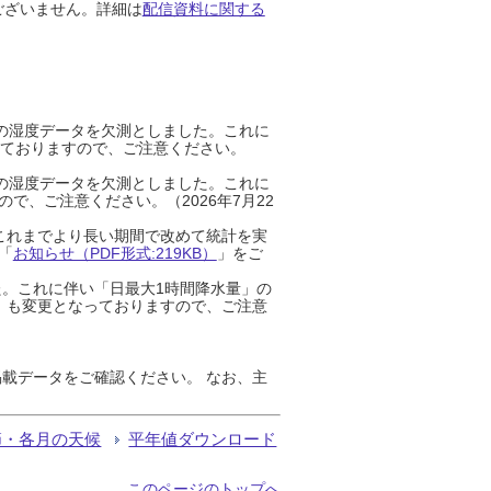
ございません。詳細は
配信資料に関する
までの湿度データを欠測としました。これに
っておりますので、ご注意ください。
までの湿度データを欠測としました。これに
、ご注意ください。（2026年7月22
これまでより長い期間で改めて統計を実
「
お知らせ（PDF形式:219KB）
」をご
た。これに伴い「日最大1時間降水量」の
」も変更となっておりますので、ご注意
載データをご確認ください。 なお、主
節・各月の天候
平年値ダウンロード
このページのトップへ