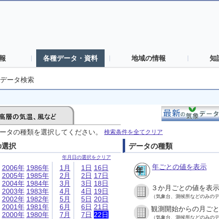
報
各種データ・資料
地域の情報
知
データ検索
ータの種類を選択してください。
検索条件を全てクリア
の選択
データの種類
年月日の選択をクリア
年ごとの値を表示
2006年
1986年
1月
1日
16日
2005年
1985年
2月
2日
17日
2004年
1984年
3月
3日
18日
３か月ごとの値を表
2003年
1983年
4月
4日
19日
（気象台、測候所などのみの
2002年
1982年
5月
5日
20日
2001年
1981年
6月
6日
21日
観測開始からの月ご
2000年
1980年
7月
7日
22日
（気象台、測候所などのみの