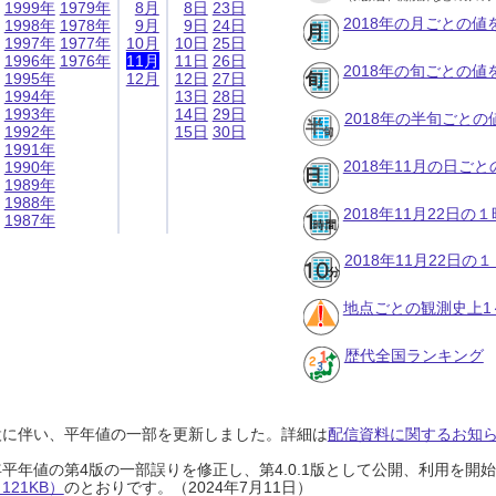
1999年
1979年
8月
8日
23日
2018年の月ごとの値
1998年
1978年
9月
9日
24日
1997年
1977年
10月
10日
25日
1996年
1976年
11月
11日
26日
2018年の旬ごとの値
1995年
12月
12日
27日
1994年
13日
28日
1993年
14日
29日
2018年の半旬ごとの
1992年
15日
30日
1991年
2018年11月の日ご
1990年
1989年
1988年
2018年11月22日
1987年
2018年11月22日
地点ごとの観測史上1
歴代全国ランキング
設に伴い、平年値の一部を更新しました。詳細は
配信資料に関するお知らせ
0年平年値の第4版の一部誤りを修正し、第4.0.1版として公開、利用を
21KB）
のとおりです。（2024年7月11日）