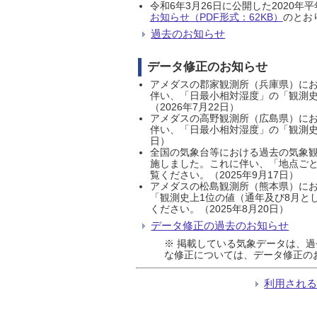
令和6年3月26日に公開した202
お知らせ（PDF形式：62KB）
のとおり
過去のお知らせ
データ修正のお知らせ
アメダスの郡家観測所（兵庫県）におい
伴い、「日最小相対湿度」の「観測史
（2026年7月22日）
アメダスの高野観測所（広島県）におい
伴い、「日最小相対湿度」の「観測史
日）
全国の気象台等における過去の気象観
施しました。これに伴い、「地点ごと
覧ください。（2025年9月17日）
アメダスの松島観測所（熊本県）にお
「観測史上1位の値（通年及び8月と
ください。（2025年8月20日）
データ修正の過去のお知らせ
※ 掲載している気象データは、
な修正については、データ修正の
利用され