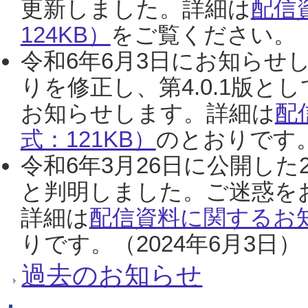
更新しました。詳細は
配信
124KB）
をご覧ください。（2
令和6年6月3日にお知らせし
りを修正し、第4.0.1版
お知らせします。詳細は
配
式：121KB）
のとおりです。
令和6年3月26日に公開した
と判明しました。ご迷惑を
詳細は
配信資料に関するお知
りです。（2024年6月3日）
過去のお知らせ