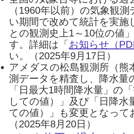
（1960年以前）の気象観
い期間で改めて統計を実施
との観測史上1～10位の値
す。詳細は「
お知らせ（PDF
い。（2025年9月17日）
アメダスの松島観測所（熊本
測データを精査し、降水量
「日最大1時間降水量」の「
しての値）」及び「日降水
ての値）」も変更となって
（2025年8月20日）