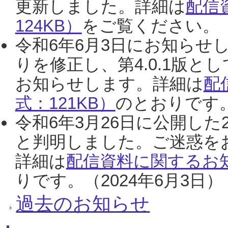
更新しました。詳細は
配信
124KB）
をご覧ください。（2
令和6年6月3日にお知らせし
りを修正し、第4.0.1版
お知らせします。詳細は
配
式：121KB）
のとおりです。
令和6年3月26日に公開した
と判明しました。ご迷惑を
詳細は
配信資料に関するお知
りです。（2024年6月3日）
過去のお知らせ