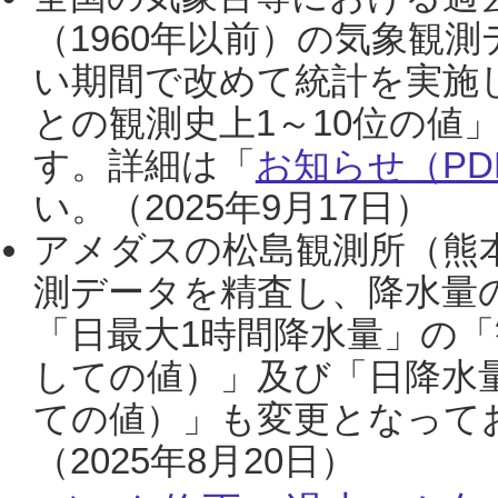
（1960年以前）の気象観
い期間で改めて統計を実施
との観測史上1～10位の値
す。詳細は「
お知らせ（PDF
い。（2025年9月17日）
アメダスの松島観測所（熊本
測データを精査し、降水量
「日最大1時間降水量」の「
しての値）」及び「日降水
ての値）」も変更となって
（2025年8月20日）