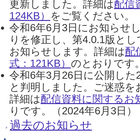
更新しました。詳細は
配信
124KB）
をご覧ください。（2
令和6年6月3日にお知らせし
りを修正し、第4.0.1版
お知らせします。詳細は
配
式：121KB）
のとおりです。
令和6年3月26日に公開した
と判明しました。ご迷惑を
詳細は
配信資料に関するお知
りです。（2024年6月3日）
過去のお知らせ