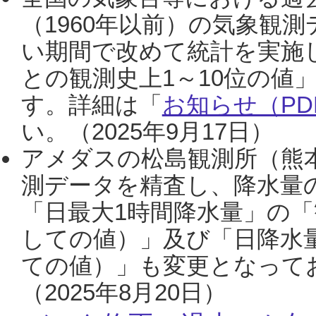
（1960年以前）の気象観
い期間で改めて統計を実施
との観測史上1～10位の値
す。詳細は「
お知らせ（PDF
い。（2025年9月17日）
アメダスの松島観測所（熊本
測データを精査し、降水量
「日最大1時間降水量」の「
しての値）」及び「日降水
ての値）」も変更となって
（2025年8月20日）