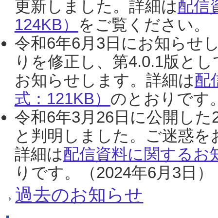
更新しました。詳細は
配信
124KB）
をご覧ください。（2
令和6年6月3日にお知らせし
りを修正し、第4.0.1版
お知らせします。詳細は
配
式：121KB）
のとおりです。
令和6年3月26日に公開した
と判明しました。ご迷惑を
詳細は
配信資料に関するお知
りです。（2024年6月3日）
過去のお知らせ