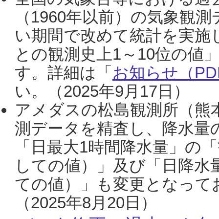
（1960年以前）の気象観
い期間で改めて統計を実施
との観測史上1～10位の値
す。詳細は「
お知らせ（PDF
い。（2025年9月17日）
アメダスの松島観測所（熊本
測データを精査し、降水量
「日最大1時間降水量」の「
しての値）」及び「日降水
ての値）」も変更となって
（2025年8月20日）