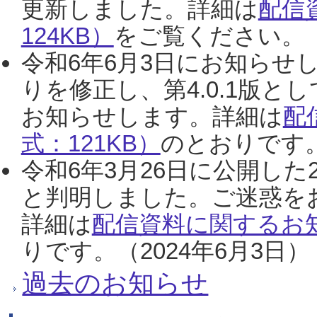
更新しました。詳細は
配信
124KB）
をご覧ください。（2
令和6年6月3日にお知らせし
りを修正し、第4.0.1版
お知らせします。詳細は
配
式：121KB）
のとおりです。
令和6年3月26日に公開した
と判明しました。ご迷惑を
詳細は
配信資料に関するお知
りです。（2024年6月3日）
過去のお知らせ