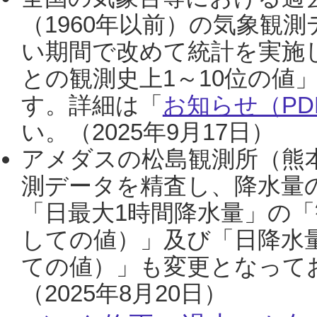
（1960年以前）の気象観
い期間で改めて統計を実施
との観測史上1～10位の値
す。詳細は「
お知らせ（PDF
い。（2025年9月17日）
アメダスの松島観測所（熊本
測データを精査し、降水量
「日最大1時間降水量」の「
しての値）」及び「日降水
ての値）」も変更となって
（2025年8月20日）