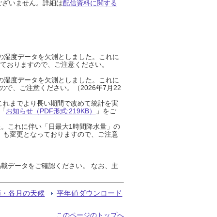
ございません。詳細は
配信資料に関する
までの湿度データを欠測としました。これに
っておりますので、ご注意ください。
までの湿度データを欠測としました。これに
、ご注意ください。（2026年7月22
これまでより長い期間で改めて統計を実
「
お知らせ（PDF形式:219KB）
」をご
た。これに伴い「日最大1時間降水量」の
」も変更となっておりますので、ご注意
載データをご確認ください。 なお、主
節・各月の天候
平年値ダウンロード
このページのトップへ