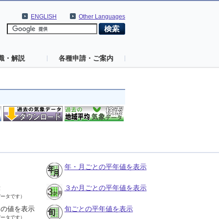
ENGLISH
Other Languages
識・解説
各種申請・ご案内
年・月ごとの平年値を表示
示
３か月ごとの平年値を表示
データです）
との値を表示
旬ごとの平年値を表示
データです）