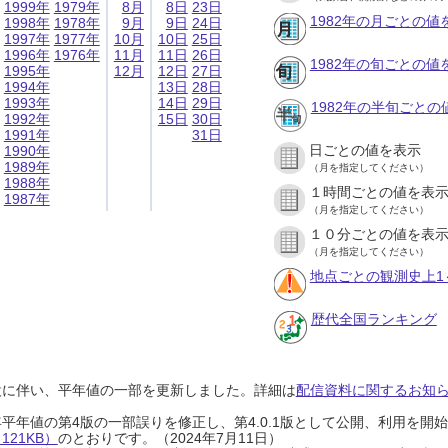
1999年
1979年
8月
8日
23日
1982年の月ごとの値
1998年
1978年
9月
9日
24日
1997年
1977年
10月
10日
25日
1996年
1976年
11月
11日
26日
1982年の旬ごとの値
1995年
12月
12日
27日
1994年
13日
28日
1993年
14日
29日
1982年の半旬ごとの
1992年
15日
30日
1991年
31日
日ごとの値を表示
1990年
1989年
（月を指定してください）
1988年
１時間ごとの値を表
1987年
（月を指定してください）
１０分ごとの値を表
（月を指定してください）
地点ごとの観測史上1
歴代全国ランキング
設に伴い、平年値の一部を更新しました。詳細は
配信資料に関するお知らせ
0年平年値の第4版の一部誤りを修正し、第4.0.1版として公開、利用を
21KB）
のとおりです。（2024年7月11日）