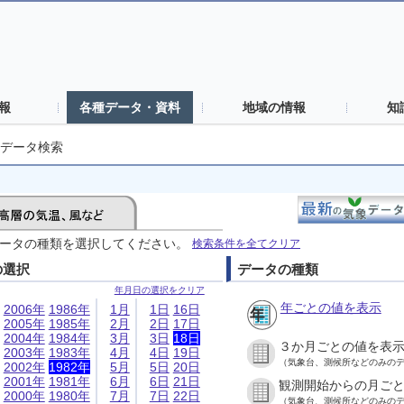
報
各種データ・資料
地域の情報
知
データ検索
ータの種類を選択してください。
検索条件を全てクリア
の選択
データの種類
年月日の選択をクリア
年ごとの値を表示
2006年
1986年
1月
1日
16日
2005年
1985年
2月
2日
17日
2004年
1984年
3月
3日
18日
３か月ごとの値を表
2003年
1983年
4月
4日
19日
（気象台、測候所などのみの
2002年
1982年
5月
5日
20日
2001年
1981年
6月
6日
21日
観測開始からの月ご
2000年
1980年
7月
7日
22日
（気象台、測候所などのみの