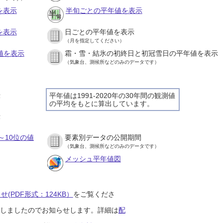
を表示
半旬ごとの平年値を表示
を表示
日ごとの平年値を表示
（月を指定してください）
値を表示
霜・雪・結氷の初終日と初冠雪日の平年値を表示
（気象台、測候所などのみのデータです）
示
平年値は1991-2020年の30年間の観測値
の平均をもとに算出しています。
示
～10位の値
要素別データの公開期間
（気象台、測候所などのみのデータです）
メッシュ平年値図
(PDF形式：124KB）
をご覧くださ
開始しましたのでお知らせします。詳細は
配