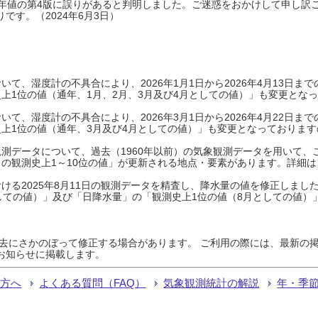
0年平年値の第4版に誤りがあると判明しました。ご迷惑をおかけして申し訳
です。（2024年6月3日）
て、湿度計の不具合により、2026年1月1日から2026年4月13日
上1位の値（通年、1月、2月、3月及び4月としての値）」も変更とな
て、湿度計の不具合により、2026年3月1日から2026年4月22日
上1位の値（通年、3月及び4月としての値）」も変更となっておりますので
測データについて、過去（1960年以前）の気象観測データを用いて、
の観測史上1～10位の値」が更新される地点・要素があります。詳細は
ける2025年8月11日の観測データを精査し、降水量の値を修正しまし
しての値）」及び「日降水量」の「観測史上1位の値（8月としての値）
過去にさかのぼって修正する場合があります。 ご利用の際には、最新の掲
お知らせに掲載します。
る方へ
よくある質問（FAQ）
気象観測統計の解説
年・季