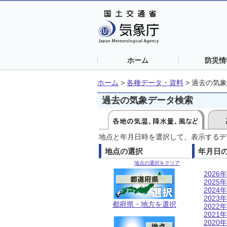
ホーム
防災情
ホーム
>
各種データ・資料
>
過去の気象
過去の気象データ検索
地点と年月日時を選択して、表示するデ
地点の選択
年月日
地点の選択をクリア
2026年
2025年
2024年
2023年
都府県・地方を選択
2022年
2021年
2020年