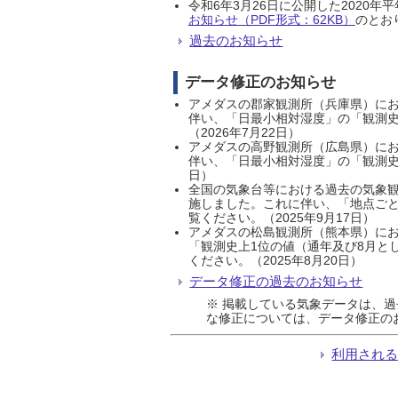
令和6年3月26日に公開した202
お知らせ（PDF形式：62KB）
のとおり
過去のお知らせ
データ修正のお知らせ
アメダスの郡家観測所（兵庫県）におい
伴い、「日最小相対湿度」の「観測史
（2026年7月22日）
アメダスの高野観測所（広島県）におい
伴い、「日最小相対湿度」の「観測史
日）
全国の気象台等における過去の気象観
施しました。これに伴い、「地点ごと
覧ください。（2025年9月17日）
アメダスの松島観測所（熊本県）にお
「観測史上1位の値（通年及び8月と
ください。（2025年8月20日）
データ修正の過去のお知らせ
※ 掲載している気象データは、
な修正については、データ修正の
利用され