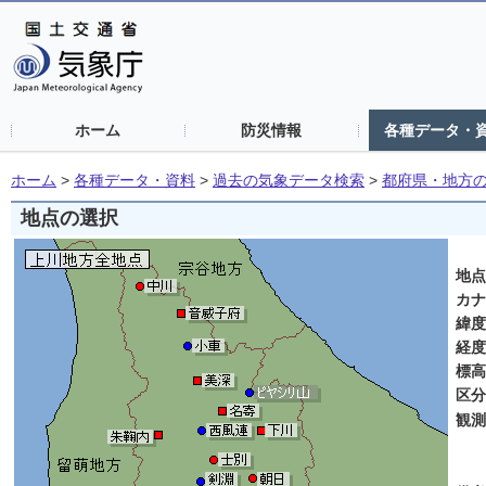
ホーム
防災情報
各種データ・
ホーム
>
各種データ・資料
>
過去の気象データ検索
>
都府県・地方
地点の選択
上
地
カ
緯
経
標
区
観