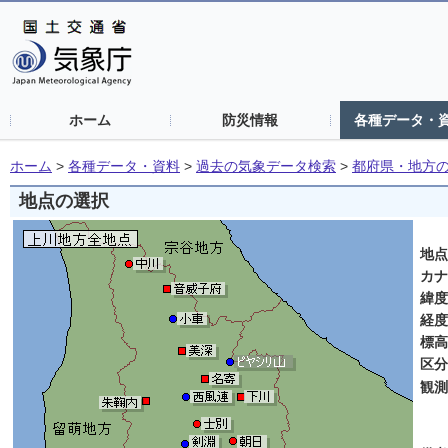
ホーム
防災情報
各種データ・
ホーム
>
各種データ・資料
>
過去の気象データ検索
>
都府県・地方
地点の選択
上
地
カ
緯
経
標
区
観