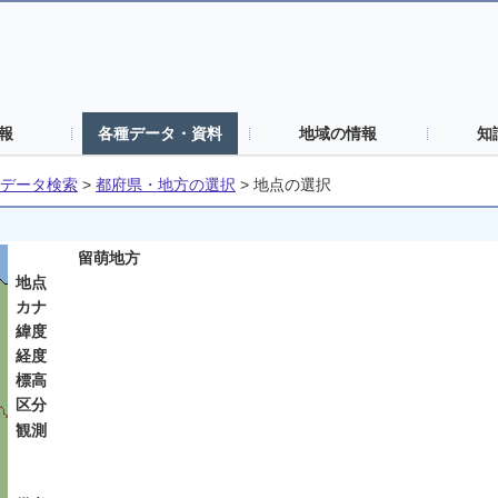
報
各種データ・資料
地域の情報
知
データ検索
>
都府県・地方の選択
>
地点の選択
留萌地方
地点
カナ
緯度
経度
標高
区分
観測