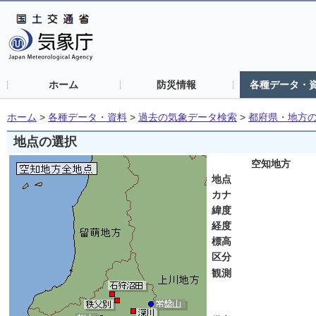
ホーム
防災情報
各種データ・
ホーム
>
各種データ・資料
>
過去の気象データ検索
>
都府県・地方
地点の選択
空知地方
地点
カナ
緯度
経度
標高
区分
観測