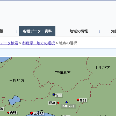
報
各種データ・資料
地域の情報
知
データ検索
>
都府県・地方の選択
>
地点の選択