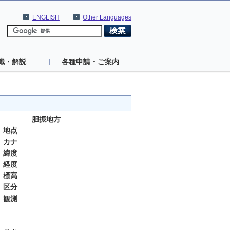
ENGLISH
Other Languages
識・解説
各種申請・ご案内
胆振地方
地点
カナ
緯度
経度
標高
区分
観測