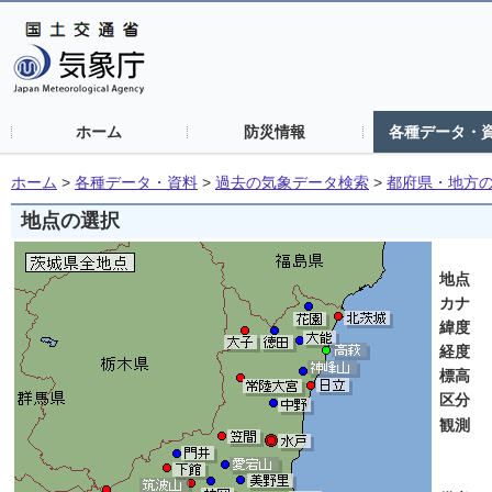
ホーム
防災情報
各種データ・
ホーム
>
各種データ・資料
>
過去の気象データ検索
>
都府県・地方
地点の選択
茨
地点
カナ
緯度
経度
標高
区分
観測