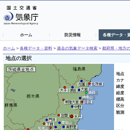
ホーム
防災情報
各種データ・
ホーム
>
各種データ・資料
>
過去の気象データ検索
>
都府県・地方
地点の選択
茨
地点
カナ
緯度
経度
標高
区分
観測