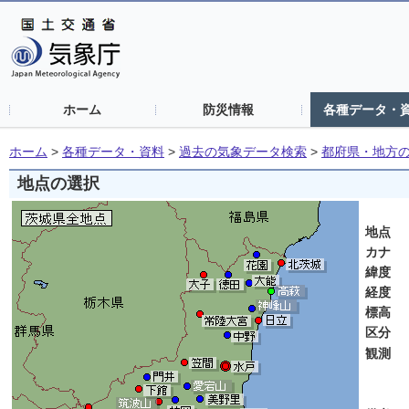
ホーム
防災情報
各種データ・
ホーム
>
各種データ・資料
>
過去の気象データ検索
>
都府県・地方
地点の選択
茨
地点
カナ
緯度
経度
標高
区分
観測