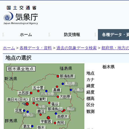
ホーム
防災情報
各種データ・
ホーム
>
各種データ・資料
>
過去の気象データ検索
>
都府県・地方
地点の選択
栃木県
地点
カナ
緯度
経度
標高
区分
観測