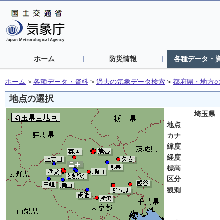
ホーム
防災情報
各種データ・
ホーム
>
各種データ・資料
>
過去の気象データ検索
>
都府県・地方
地点の選択
埼玉県
地点
カナ
緯度
経度
標高
区分
観測