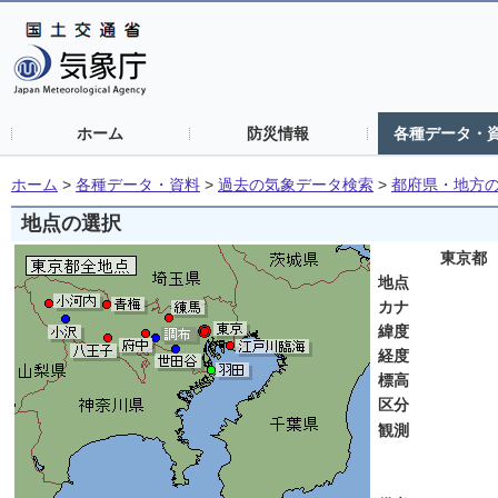
ホーム
防災情報
各種データ・
ホーム
>
各種データ・資料
>
過去の気象データ検索
>
都府県・地方
地点の選択
東京都
地点
カナ
緯度
経度
標高
区分
観測