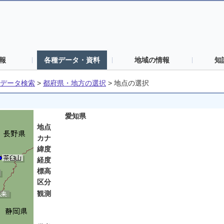
報
各種データ・資料
地域の情報
知
データ検索
>
都府県・地方の選択
>
地点の選択
愛知県
地点
カナ
緯度
経度
標高
区分
観測